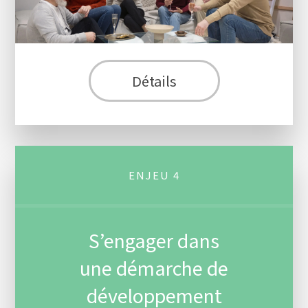
Détails
ENJEU 4
S’engager dans
une démarche de
développement