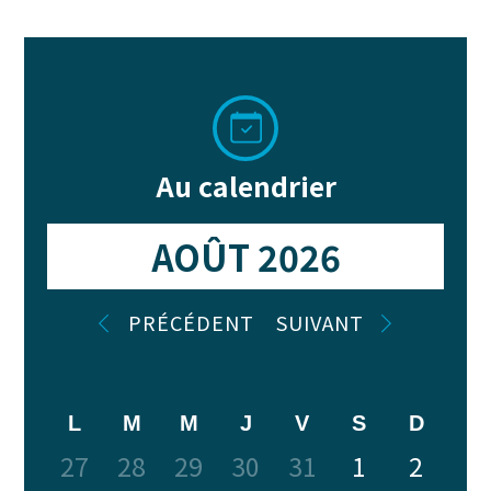
Au calendrier
AOÛT 2026
PRÉCÉDENT
SUIVANT
27
28
29
30
31
1
2